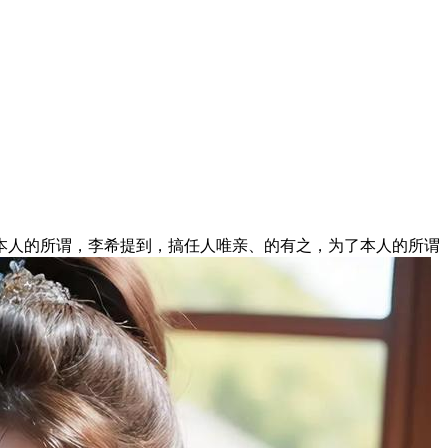
人的所谓，李希提到，搞任人唯亲、的有之，为了本人的所谓