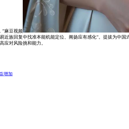
，”麻豆视频
平易近族回复中找准本能机能定位、阐扬应有感化”。提拔为中国
提高应对风险挑和能力。
益增加