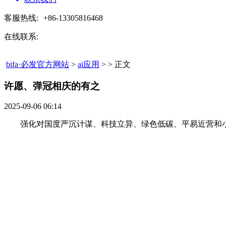
客服热线:
+86-13305816468
在线联系:
bifa·必发官方网站
>
ai应用
> > 正文
许愿、弹冠相庆的有之​
2025-09-06 06:14
强化对国度严沉计谋、科技立异、绿色低碳、平易近营和小