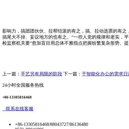
影响力，搞团团伙伙、拉帮结派的有之，搞、拉动选票的有之
搞尾大不掉、妄议地方的也有之。“一些人党的规律和老实，
检监察机关要“愈加盲目用总体不雅指点把握纷繁复杂形势、
上一篇：
手艺另有局限的阶段
下一篇：
于智能化办公的需求日
24小时全国服务热线
+86-13305816468
联系在线客服
+86-13305816468/88043727/86136480