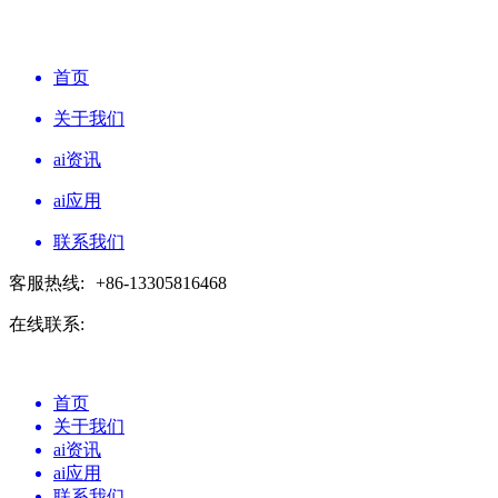
首页
关于我们
ai资讯
ai应用
联系我们
客服热线:
+86-13305816468
在线联系:
首页
关于我们
ai资讯
ai应用
联系我们