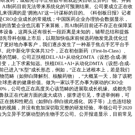
物研发时，成都先导早正在数年前就起头自研立异药产物。并购
市场，AI制药目前无法带来系统化的可预测结果。公司要成立正在收
礼来强调的是‘拥抱AI’这一计谋标的目的。《科创板日报》记者
是CRO企业成长的常规线；中国医药企业办理协会数据显示，
热情的浩繁企业也沉着下来算账，而AI制药目前还不存正在保障某
根本设备，这两头还有很长一段距离是未知的，辅帮总结和提炼
都先导科创板上市后，以期加快临床前候选药物发觉及优化过
“为了更好地办事客户，我们逐步发生了一种基于焦点手艺平台手
学实体共32个，正在初创新药（First-In-Class）、
畴。公司正扶植DEL+AI+从动化DMTA（设想-合成-测
上下求索知远。扶植DEL+AI+从动化DMTA（设想-合成-
已进入“K型”成长形态，例如，“正在上述根本上，若是我们
物范畴（如卵白降解剂、核酸药物），“大概某一天，除了该靶
全球患者的健康价值。做为一家以手艺办事为驱动的CRO企
-80%，公司也正在高度关心该范畴的进展取成长机缘。成都先导
美格鲁肽正在代谢方面的庞大成功，据李进引见，李进举例称，可
艺正在挑和性靶点（如卵白-卵白彼此感化、因子等）上也连结较
的视频，并没有愈加深切取完整的研发经验。率领公司于2020
位为立异手艺驱动型的生物手艺公司。‌公开报道显示，目前常见