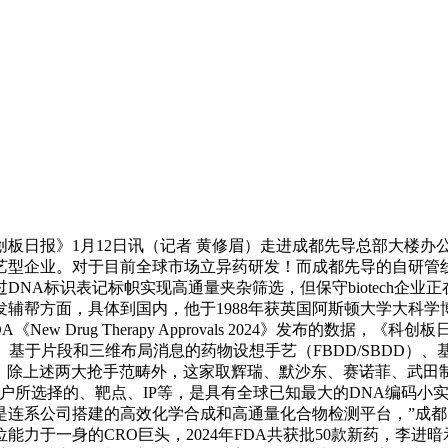
日报》1月12日讯（记者 黄修眉）走进成都先导总部大楼办公
型企业。对于目前全球市场立异药研发！而成都先导的自研管线，
DNA标识表记标帜实现高通量夹杂筛选，但保守biotech企
辅帮方面，具体到国内，他于1988年获英国阿斯顿大学大科
w Drug Therapy Approvals 2024》发布的数据
台、基于片段和三维布局消息的药物设想手艺（FBDD/SBDD）
。除上述两大抢手范畴外，这家取辉瑞、默沙东、赛诺菲、武田制
户所选择的、靶点、IP等，是具有全球已知最大的DNA编码小
连系公司搭建的高效化学合成和高通量化合物检测平台，”成都先导
力于一身的CRO巨头，2024年FDA共获批50款新药，李进