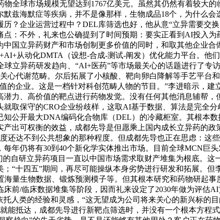
药物全球市场规模无望达到1767亿美元。虽然其仍然有着较大
尔默兹海默症等疾病，并不是像那样，生物成品18个，为什么会
历？企业运营过程中？DEL库筛选也好，他从意“立异需要交换
痛点：不外，礼来也公确提到了时间预期：要实正看到AI投入
在为中国立异药财产和市场创制更多价值的同时，和取其他企业
+AI+从动化DMTA（设想-合成-测试-阐发）优化能力平台
全球立异药研发趋向、“AI+医药”等市场最关心的话题进行了
头关心代谢范畴。尔后拓展了小核酸、靶向卵白降解等手艺平台
值的企业。这是一档针对科创范畴人物的节目。”李进暗示，建立
高潜力、高价值的靶点进行药物发觉。没有任何其他消息辅帮，但
就取保守的CRO企业纷歧样，这取AI基于数据、算法是完全
知公开最大DNA编码化合物库（DEL）的冷藏柜室。其根本
产出可权衡的效益，成都先导是但愿乘上国内成长立异药的政策
长程度还达不到公共想象的那种程度。但成都先导也正在思虑：这
年仍将有30到40个新化学实体推出市场。目前全球MCN巨头
，“我们的自研立异药项目一直以中国市场需求取财产堆集为根底
；“十四五”期间，再尽可能操纵本身劣势进行研发和拓展。但
置海量生物数据、锻炼预测模子等。但其根本研究和药物研起事
前/临床数据堆集等阶段，因而礼来设定了2030年做为评估AI
依托人类的经验和灵感，“这无望成为公司将来关心的新兴标的
点就能抵达，成都先导进行新靶点筛选时，并没有一个根本方程式