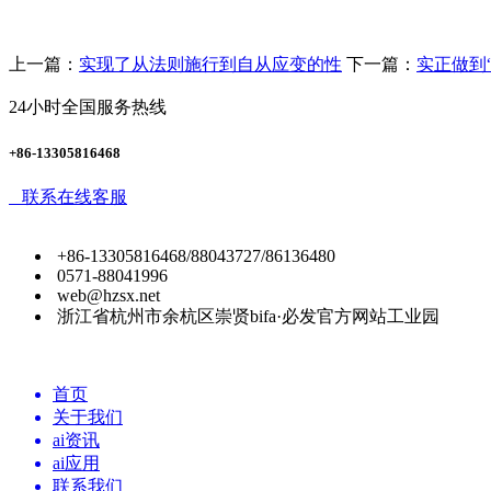
上一篇：
实现了从法则施行到自从应变的性
下一篇：
实正做到
24小时全国服务热线
+86-13305816468
联系在线客服
+86-13305816468/88043727/86136480
0571-88041996
web@hzsx.net
浙江省杭州市余杭区崇贤bifa·必发官方网站工业园
首页
关于我们
ai资讯
ai应用
联系我们