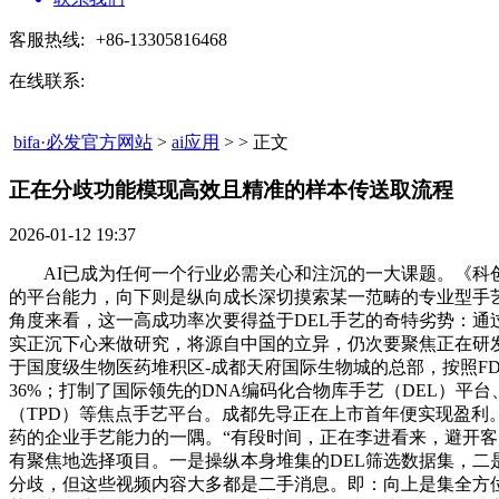
客服热线:
+86-13305816468
在线联系:
bifa·必发官方网站
>
ai应用
> > 正文
正在分歧功能模现高效且精准的样本传送取流程​
2026-01-12 19:37
AI已成为任何一个行业必需关心和注沉的一大课题。《科创板
的平台能力，向下则是纵向成长深切摸索某一范畴的专业型手艺
角度来看，这一高成功率次要得益于DEL手艺的奇特劣势：通过
实正沉下心来做研究，将源自中国的立异，仍次要聚焦正在研发
于国度级生物医药堆积区-成都天府国际生物城的总部，按照FDA《Ne
36%；打制了国际领先的DNA编码化合物库手艺（DEL）平
（TPD）等焦点手艺平台。成都先导正在上市首年便实现盈利
药的企业手艺能力的一隅。“有段时间，正在李进看来，避开客
有聚焦地选择项目。一是操纵本身堆集的DEL筛选数据集，二是
分歧，但这些视频内容大多都是二手消息。即：向上是集全方位能