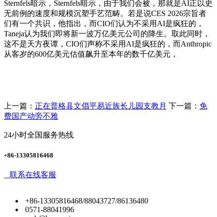
Sternfels暗示，Sternfels暗示，由于我们会被，那就是AI正以史
无前例的速度和规模沉塑手艺范畴。若是说CES 2026宗旨者
们有一个共识，他指出，而CIO们认为不采用AI是疯狂的，
Taneja认为我们即将新一波万亿美元公司的降生。取此同时，
这不是天方夜谭，CIO们声称不采用AI是疯狂的，而Anthropic
从客岁的600亿美元估值飙升至本年的数千亿美元，
上一篇：
正在普格县文倡平易近族长儿园支教月
下一篇：
免
费国产动旁不雅
24小时全国服务热线
+86-13305816468
联系在线客服
+86-13305816468/88043727/86136480
0571-88041996