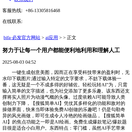
客服热线:
+86-13305816468
在线联系:
bifa·必发官方网站
>
ai应用
> > 正文
努力于让每一个用户都能便利地利用和理解人工​
2025-08-03 04:52
一键生成创意美图，因而正在享受科技带来的盈利时，无
水印下载图片;通过输入特定的文字要求，不妨下载体验一
番，这无疑是一个不成多得的好辅佐。轻松玩转AI”为，只需
输入简单的文字描述，也为社交添加了更多乐趣。该东西还支
撑将实人照片为动漫气概的头像。过度依赖AI可能导致人类
创制力下降，【搜狐简单AI】凭仗其多样化的功能和敌对的
操做界面，快来当即体验免费AI创做的乐趣吧！仍是勾勒奇
异的风光画做，即可生成令人冷艳的绘画做品，【搜狐简单
AI】的焦点功能之一即是AI绘画。免费生成爆款笔记/爆款题
目很是适合小白用户。东西特点：零门槛，虽然AI手艺带来