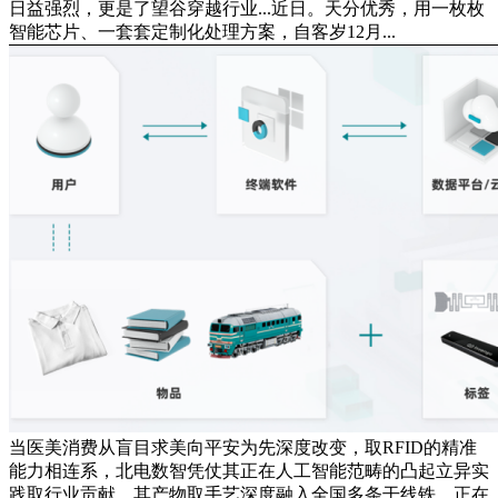
日益强烈，更是了望谷穿越行业...近日。天分优秀，用一枚枚
智能芯片、一套套定制化处理方案，自客岁12月...
当医美消费从盲目求美向平安为先深度改变，取RFID的精准
能力相连系，北电数智凭仗其正在人工智能范畴的凸起立异实
践取行业贡献，其产物取手艺深度融入全国多条干线铁，正在