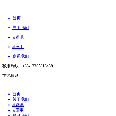
首页
关于我们
ai资讯
ai应用
联系我们
客服热线:
+86-13305816468
在线联系:
首页
关于我们
ai资讯
ai应用
联系我们