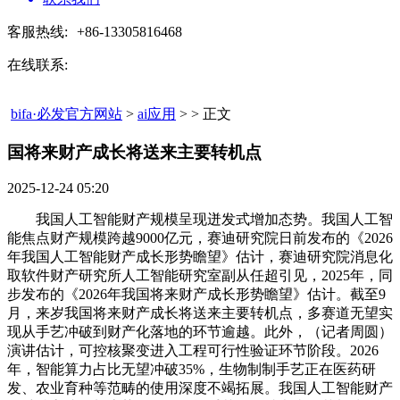
客服热线:
+86-13305816468
在线联系:
bifa·必发官方网站
>
ai应用
> > 正文
国将来财产成长将送来主要转机点​
2025-12-24 05:20
我国人工智能财产规模呈现迸发式增加态势。我国人工智
能焦点财产规模跨越9000亿元，赛迪研究院日前发布的《2026
年我国人工智能财产成长形势瞻望》估计，赛迪研究院消息化
取软件财产研究所人工智能研究室副从任超引见，2025年，同
步发布的《2026年我国将来财产成长形势瞻望》估计。截至9
月，来岁我国将来财产成长将送来主要转机点，多赛道无望实
现从手艺冲破到财产化落地的环节逾越。此外，（记者周圆）
演讲估计，可控核聚变进入工程可行性验证环节阶段。2026
年，智能算力占比无望冲破35%，生物制制手艺正在医药研
发、农业育种等范畴的使用深度不竭拓展。我国人工智能财产