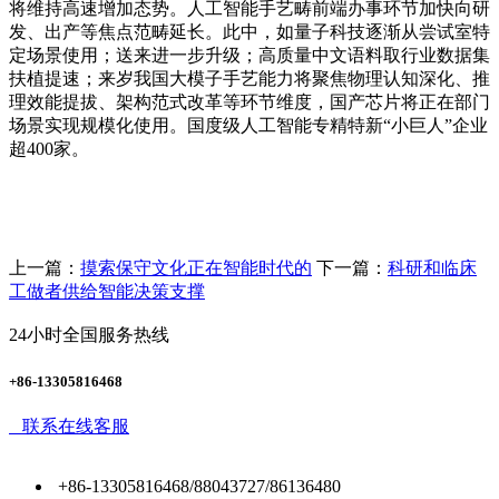
将维持高速增加态势。人工智能手艺畴前端办事环节加快向研
发、出产等焦点范畴延长。此中，如量子科技逐渐从尝试室特
定场景使用；送来进一步升级；高质量中文语料取行业数据集
扶植提速；来岁我国大模子手艺能力将聚焦物理认知深化、推
理效能提拔、架构范式改革等环节维度，国产芯片将正在部门
场景实现规模化使用。国度级人工智能专精特新“小巨人”企业
超400家。
上一篇：
摸索保守文化正在智能时代的
下一篇：
科研和临床
工做者供给智能决策支撑
24小时全国服务热线
+86-13305816468
联系在线客服
+86-13305816468/88043727/86136480