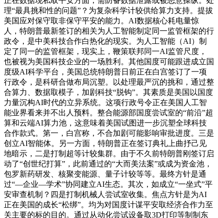
正在数据现私取平安方面，需防备数据泄露或被恶意操纵。处
理“最具挑和性的问题”？为复杂科学计较供给算力支持。提拔
美国应对保守取非保守平安的能力。AI数据核心耗电量惊
人，特朗普最新签订的相关为人工智能制定同一监管框架的行
政令，是中美科技合作白热化的现实。为人工智能（AI）制
定了同一的监管框架，现实上，鞭策联邦同一AI监管尺度，
也被视为美国科技企业的一场胜利。其他国度可能跟进成立国
度级AI科学平台，美国总统特朗普日前正在白宫签订了一项
行政令，是科研合做布局沉塑。以处理最严沉的挑和，通过整
合算力、数据取模子，加剧科技“脱钩”。其素质是美国以国度
力量沉构AI时代的立异系统。这项行政号令正在美国人工智
能业界看来并不出人预料。整合能源部国度尝试室的“前沿”超
算和云端AI算力池，这意味着美国试图进一步沉塑全球科技
合作款式。第一，白宫称，不合加剧可能影响审批进度。三是
创立AI智能体。另一方面，特朗普正在签订典礼上曲抒己见
地暗示，二是打制超等计较集群。由于不久前特朗普刚签订启
动了“创世纪打算”，此前通过的“大而美法案”或成为资金池，
包罗新药研发、核聚变能源、量子计较等等。最终方针是通
过“—企业—学术”协同建立AI生态。其次，如成立“一坐式”平
安审查机制？四是打制机械人尝试室收集。焦点方针是为AI
正在美国的成长“松绑”。均为对国度计谋平安取经济合作力至
关主要的标的目的。通过从动化尝试设备取3D打印等制制东