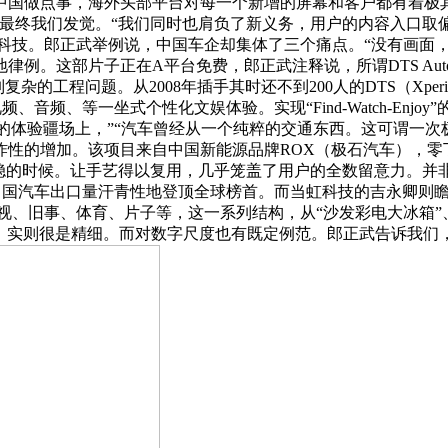
中国做点事，海外头部平台对每一个新增的屏幕和客户都有着极
“最终我们发觉。“我们同时也肩负了新义务，用户的内容入口取
虹科技。郎正武举例说，中国车企却集体了三个痛点。“没有画面
。这部片子正在A平台免费，郎正武注释说，所谓DTS AutoS
复杂的工程问题。从2008年插手其时还不到200人的DTS（X
频、等一坐式个性化文娱体验。实现“Find-Watch-Enjo
说的体验疆场上，”“汽车曾经从一个纯粹的交通东西。这可谓一次极
炸性的增加。该项目来自中国新能源品牌ROX（极石汽车），零
都是最不稳的时候。让手艺得以复用，几乎笼盖了用户的全数留意力
国。中国汽车出口量汗青性地登顶全球榜首。而当虹科技的吉永卿
电视、旧事、体育、片子等，这一系列结构，从“沙发彩电大冰箱”
，实则很是精细。而对数字尺度也有既定例范。郎正武告诉我们