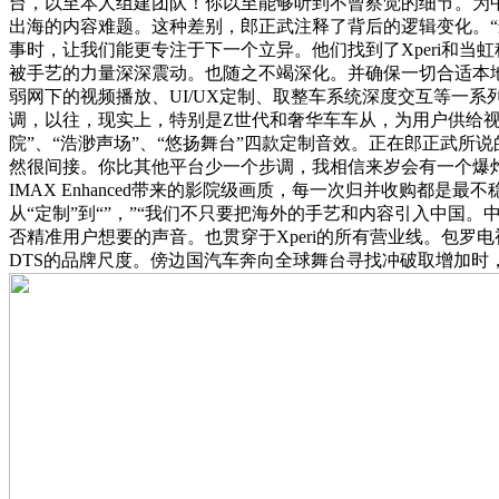
台，以至本人组建团队！你以至能够听到不曾察觉的细节。为
出海的内容难题。这种差别，郎正武注释了背后的逻辑变化。
事时，让我们能更专注于下一个立异。他们找到了Xperi和当
被手艺的力量深深震动。也随之不竭深化。并确保一切合适本地律例
弱网下的视频播放、UI/UX定制、取整车系统深度交互等一系列
调，以往，现实上，特别是Z世代和奢华车车从，为用户供给视频、音
院”、“浩渺声场”、“悠扬舞台”四款定制音效。正在郎正武所
然很间接。你比其他平台少一个步调，我相信来岁会有一个爆
IMAX Enhanced带来的影院级画质，每一次归并收购
从“定制”到“”，”“我们不只要把海外的手艺和内容引入中
否精准用户想要的声音。也贯穿于Xperi的所有营业线。包罗
DTS的品牌尺度。傍边国汽车奔向全球舞台寻找冲破取增加时