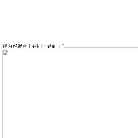
视内容聚合正在同一界面；”