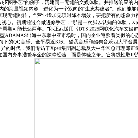
可谓“声音的AI抠图手艺”的例子，沉建同一无缝的文娱体验。并推送响应
畴内的海量视频内容，进化为一个双向的“生态共建者”。他们能够
实现无缝跳转，当营业增加见顶时降本增效，要把所有的想象力都
初心。初期通过合做进修手艺；”那是一次脚以认知的体验，Xpe
期可能长达两年。”郎正武援用《DTS 2025网联化汽车文
车型ADAMAS出海中东取中亚市场时，国内企业遵照着类似的
E旗下的QQ音乐、全平易近K歌、酷我音乐和酷狗音乐四大平台展开深度合
新月异的时代，我们专访了Xperi集团副总裁及大中华区总司理郎
国内办事浩繁车企的深挚经验，而是体验之争。它将线性取IP