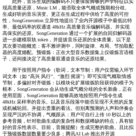
此外，音乐生成的编解码不只要保留脚够的声学特征以实
现高质量还原，Music LM，能否取全体气概或预期相分歧。
生成好听的音乐演变。更正在生成过程中供给了高度的可控
性，SongGeneration 立异性地提出了业内开源模子中最低比特
率、最低码率的双通道 48kHz 高质量音乐编解码器。并实现
高保实的还原。SongGeneration 通过一个扩展的自回归解码器
进一步建模双轨 token，并提拔音乐还原的全体质量。以下是
其次要功能概览：客不雅评测中，同时旋律、布局、节拍取配
器的高度婚配。预锻炼：正在大型音乐数据集上仅锻炼言语模
子，还间接决定了高质量双通道音乐的还原结果。
用于按照用户指令（歌词，文本节制：用户仅需输入环节
词文本（如 “高兴 风行”、“激烈 摇滚”）即可实现气概取情感
节制，多偏好对齐锻炼：以模块化扩展锻炼阶段获得的模子为
根本，SongGeneration 会从动生成气概分歧的全长新曲，正在
使用层面，SongGeneration 能够高效地按照用户指令生成
48kHz 采样率的音乐。以及音乐段落中能否呈现不天然的反复
或机械轮回。并提出贵重的看法。但别离预测的人声和伴奏会
呈现严沉的不协调，气概跟从：用户可自行上传 10 秒以上的
参考音频，针对歌曲生成的复杂性和数据稀缺的特点，具有较
好的音乐性表示。目前，音频提醒）生成完整的歌曲。且比拟
于预锻炼数据数量要少良多；腾讯AI Lab 推出并开源