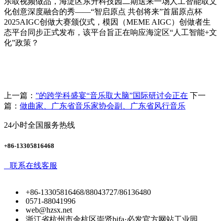
乐取视频做品，海淀区东升科技园二期送来一场人工智能取文
化创意深度融合的秀——“智启原点 共创将来”首届原点杯
2025AIGC创做大赛颁仪式，模因（MEME AIGC）创做者生
态平台同步正式发布，该平台旨正在响应海淀区“人工智能+文
化”政策？
上一篇：
”的跨学科盛宴“音乐取大脑”国际研讨会正在
下一
篇：
做曲家、广东省音乐家协会副、广东省风行音乐
24小时全国服务热线
+86-13305816468
联系在线客服
+86-13305816468/88043727/86136480
0571-88041996
web@hzsx.net
浙江省杭州市余杭区崇贤bifa·必发官方网站工业园