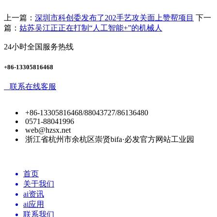
上一篇：
深圳市科创委发布了202手艺攻关面上赞帮项目
下一
篇：
姑苏吴江正正在打制“人工智能+”的机械人
24小时全国服务热线
+86-13305816468
联系在线客服
+86-13305816468/88043727/86136480
0571-88041996
web@hzsx.net
浙江省杭州市余杭区崇贤bifa·必发官方网站工业园
首页
关于我们
ai资讯
ai应用
联系我们