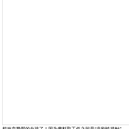
想放弃赞帮的女孩了！因为磨料取工件之间是“非刚性接触”，