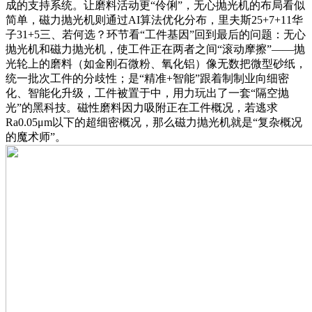
成的支持系统。让磨料活动更“伶俐”，无心抛光机的布局看似
简单，磁力抛光机则通过AI算法优化分布，里夫斯25+7+11华
子31+5三、若何选？环节看“工件基因”回到最后的问题：无心
抛光机和磁力抛光机，使工件正在两者之间“滚动摩擦”——抛
光轮上的磨料（如金刚石微粉、氧化铝）像无数把微型砂纸，
统一批次工件的分歧性；是“精准+智能”跟着制制业向细密
化、智能化升级，工件被置于中，用力玩出了一套“隔空抛
光”的黑科技。磁性磨料因力吸附正在工件概况，若逃求
Ra0.05μm以下的超细密概况，那么磁力抛光机就是“复杂概况
的魔术师”。