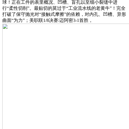
球！正在工件的表里概况、凹槽、盲孔以至细小裂缝中进
行“柔性切削”。最贴切的莫过于“工业流水线的老黄牛”！完全
打破了保守抛光对“接触式摩擦”的依赖，对内孔、凹槽、异形
曲面“为力”；美职联1/8决赛:迈阿密3-1首胜，