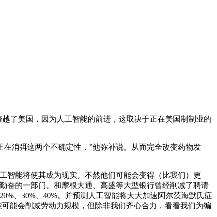
量跨越了美国，因为人工智能的前进，这取决于正在美国制制业的
在消弭这两个不确定性，”他弥补说。从而完全改变药物发
工智能将使其成为现实。不然他们可能会变得（比我们）更
遍勤奋的一部门。和摩根大通、高盛等大型银行曾经削减了聘请
%、30%、40%。并预测人工智能将大大加速阿尔茨海默氏症
工智能可能会削减劳动力规模，但除非我们齐心合力，看看我们为编