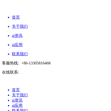
首页
关于我们
ai资讯
ai应用
联系我们
客服热线:
+86-13305816468
在线联系:
首页
关于我们
ai资讯
ai应用
联系我们