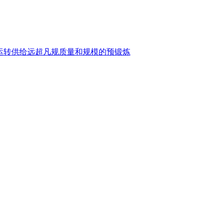
运转供给远超凡规质量和规模的预锻炼