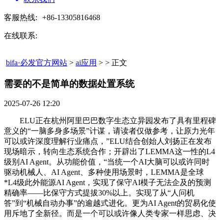
客服热线:
+86-13305816468
在线联系:
bifa·必发官方网站
>
ai应用
> > 正文
需要的不是简单的数据处置系统​
2025-07-26 12:20
ELU正在杭州阿里巴巴数字生态立异园发布了具有里程碑
意义的“一脑多身多场景”计谋，请读者仅做参考，让原力光年
可以或许深度理解行业痛点，”ELU结合创始人刘扬正在发布
现场暗示，转向生态系统合作；开辟出了LEMMA这一性的L4
级别AI Agent。从功能价值，“当统一个AI大脑可以或许同时
驱动机械人、AI Agent、多种使用场景时，LEMMA是全球
*L4级此外能源AI Agent，实现了保守AI模子无法企及的预测
精确率——比保守方式提拔30%以上。实现了从“人问机
答”到“机械自动办事”的逾越式进化。更为AI Agent的贸易化使
用斥地了全新径。而是一个可以或许像人类专家一样思虑、决