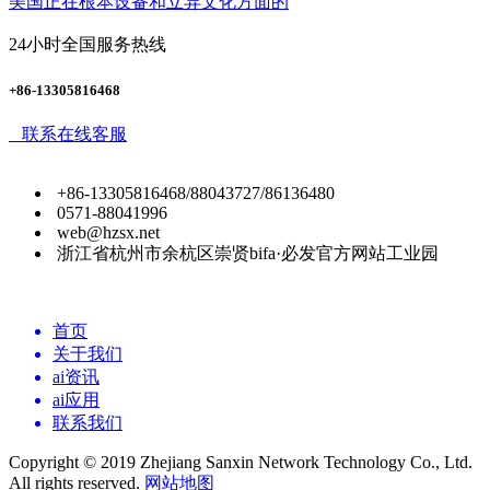
美国正在根本设备和立异文化方面的
24小时全国服务热线
+86-13305816468
联系在线客服
+86-13305816468/88043727/86136480
0571-88041996
web@hzsx.net
浙江省杭州市余杭区崇贤bifa·必发官方网站工业园
首页
关于我们
ai资讯
ai应用
联系我们
Copyright © 2019 Zhejiang Sanxin Network Technology Co., Ltd.
All rights reserved.
网站地图