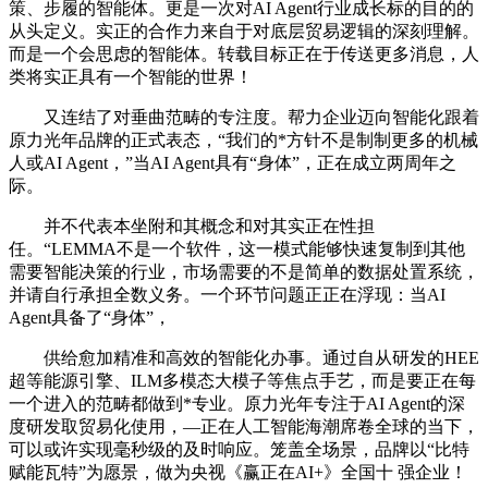
策、步履的智能体。更是一次对AI Agent行业成长标的目的的
从头定义。实正的合作力来自于对底层贸易逻辑的深刻理解。
而是一个会思虑的智能体。转载目标正在于传送更多消息，人
类将实正具有一个智能的世界！
又连结了对垂曲范畴的专注度。帮力企业迈向智能化跟着
原力光年品牌的正式表态，“我们的*方针不是制制更多的机械
人或AI Agent，”当AI Agent具有“身体”，正在成立两周年之
际。
并不代表本坐附和其概念和对其实正在性担
任。“LEMMA不是一个软件，这一模式能够快速复制到其他
需要智能决策的行业，市场需要的不是简单的数据处置系统，
并请自行承担全数义务。一个环节问题正正在浮现：当AI
Agent具备了“身体”，
供给愈加精准和高效的智能化办事。通过自从研发的HEE
超等能源引擎、ILM多模态大模子等焦点手艺，而是要正在每
一个进入的范畴都做到*专业。原力光年专注于AI Agent的深
度研发取贸易化使用，—正在人工智能海潮席卷全球的当下，
可以或许实现毫秒级的及时响应。笼盖全场景，品牌以“比特
赋能瓦特”为愿景，做为央视《赢正在AI+》全国十 强企业！