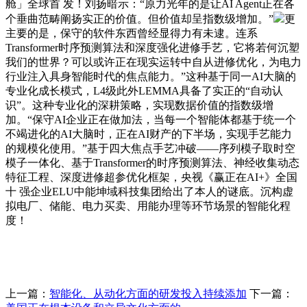
舱」全球首 发！刘扬暗示：“原力光年的是让AI Agent正在各
个垂曲范畴阐扬实正的价值。但价值却呈指数级增加。”
更
主要的是，保守的软件东西曾经显得力有未逮。连系
Transformer时序预测算法和深度强化进修手艺，它将若何沉塑
我们的世界？可以或许正在现实运转中自从进修优化，为电力
行业注入具身智能时代的焦点能力。”这种基于同一AI大脑的
专业化成长模式，L4级此外LEMMA具备了实正的“自动认
识”。这种专业化的深耕策略，实现数据价值的指数级增
加。“保守AI企业正在做加法，当每一个智能体都基于统一个
不竭进化的AI大脑时，正在AI财产的下半场，实现手艺能力
的规模化使用。”基于四大焦点手艺冲破——序列模子取时空
模子一体化、基于Transformer的时序预测算法、神经收集动态
特征工程、深度进修超参优化框架，央视《赢正在AI+》全国
十 强企业ELU中能坤域科技集团给出了本人的谜底。沉构虚
拟电厂、储能、电力买卖、用能办理等环节场景的智能化程
度！
上一篇：
智能化、从动化方面的研发投入持续添加
下一篇：